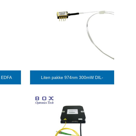
r EDFA
Liten pakke 974nm 300mW DIL-
pumpelaser Uten TEC-kjøler