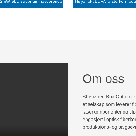
2mW SLD superluminescerende
Høyeffekt EDFA forsterkermodul
dioder
Om oss
Shenzhen Box Optronics T
et selskap som leverer fi
laserkomponenter og til
engasjert i optisk fiberk
produksjons- og salgsevn