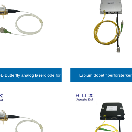
Butterfly analog laserdiode for
Erbium dopet fiberforsterke
CATV-applikasjon