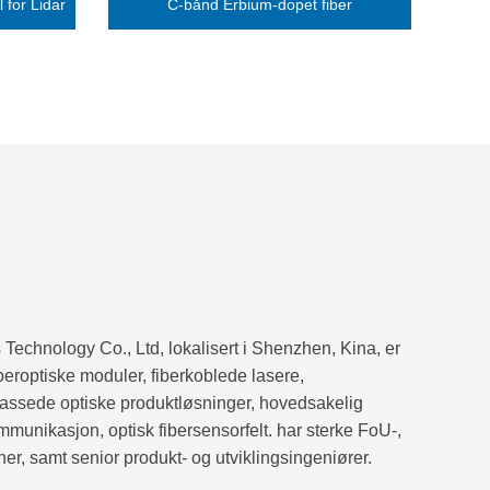
 for Lidar
C-bånd Erbium-dopet fiber
echnology Co., Ltd, lokalisert i Shenzhen, Kina, er
beroptiske moduler, fiberkoblede lasere,
passede optiske produktløsninger, hovedsakelig
ommunikasjon, optisk fibersensorfelt. har sterke FoU-,
er, samt senior produkt- og utviklingsingeniører.