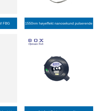
SM FBG
1550nm høyeffekt nanosekund pulserende
 EDFA
fiberlaser