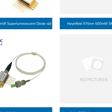
mW Superluminescent Diode sld
Høyeffekt 976nm 600mW 
diode
stabilisert pumpelaser for