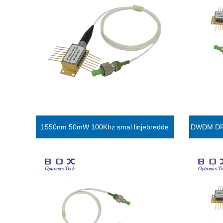
1550nm 50mW 100Khz smal linjebredde
DWDM DFB 
DFB Butterfly Laser Diode