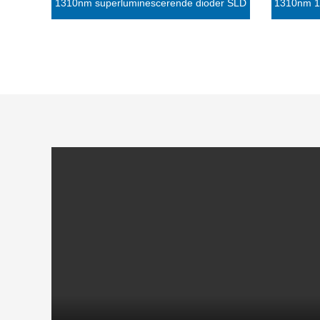
1310nm superluminescerende dioder SLD
1310nm 1