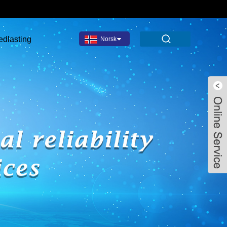
edlasting
Norsk‎