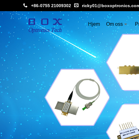
+86-0755 21009302
ricky01@boxoptronics.co
Hjem
Om oss
P