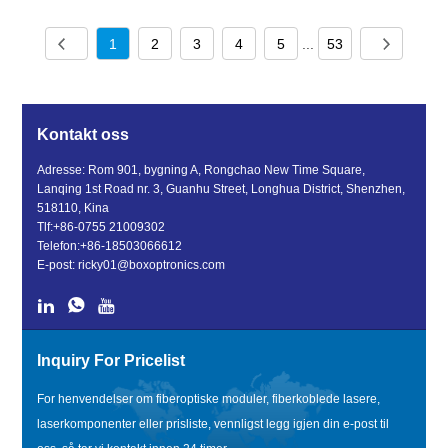
1
2
3
4
5
...
53
Kontakt oss
Adresse: Rom 901, bygning A, Rongchao New Time Square,
Lanqing 1st Road nr. 3, Guanhu Street, Longhua District, Shenzhen,
518110, Kina
Tlf:
+86-0755 21009302
Telefon:
+86-18503066612
E-post:
ricky01@boxoptronics.com
Inquiry For Pricelist
For henvendelser om fiberoptiske moduler, fiberkoblede lasere,
laserkomponenter eller prisliste, vennligst legg igjen din e-post til