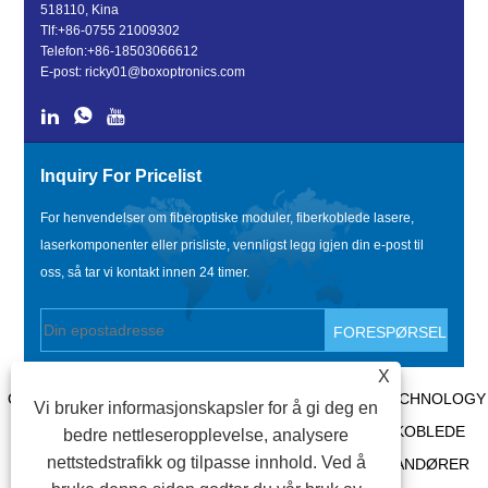
518110, Kina
Tlf:
+86-0755 21009302
Telefon:
+86-18503066612
E-post:
ricky01@boxoptronics.com
Inquiry For Pricelist
For henvendelser om fiberoptiske moduler, fiberkoblede lasere,
laserkomponenter eller prisliste, vennligst legg igjen din e-post til
oss, så tar vi kontakt innen 24 timer.
X
COPYRIGHT @ 2020 SHENZHEN BOX OPTRONICS TECHNOLOGY
Vi bruker informasjonskapsler for å gi deg en
CO., LTD. - KINA FIBEROPTISKE MODULER, FIBERKOBLEDE
bedre nettleseropplevelse, analysere
nettstedstrafikk og tilpasse innhold. Ved å
LASERPRODUSENTER, LASERKOMPONENTLEVERANDØRER