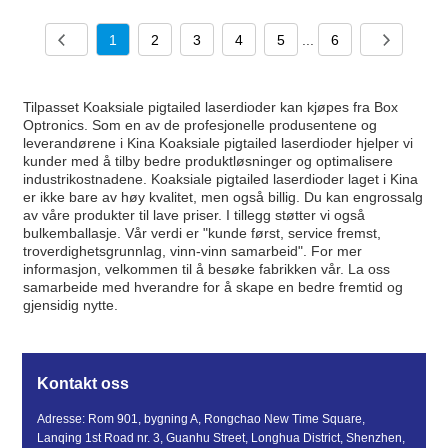
1
2
3
4
5
...
6
Tilpasset Koaksiale pigtailed laserdioder kan kjøpes fra Box
Optronics. Som en av de profesjonelle produsentene og
leverandørene i Kina Koaksiale pigtailed laserdioder hjelper vi
kunder med å tilby bedre produktløsninger og optimalisere
industrikostnadene. Koaksiale pigtailed laserdioder laget i Kina
er ikke bare av høy kvalitet, men også billig. Du kan engrossalg
av våre produkter til lave priser. I tillegg støtter vi også
bulkemballasje. Vår verdi er "kunde først, service fremst,
troverdighetsgrunnlag, vinn-vinn samarbeid". For mer
informasjon, velkommen til å besøke fabrikken vår. La oss
samarbeide med hverandre for å skape en bedre fremtid og
gjensidig nytte.
Kontakt oss
Adresse: Rom 901, bygning A, Rongchao New Time Square,
Lanqing 1st Road nr. 3, Guanhu Street, Longhua District, Shenzhen,