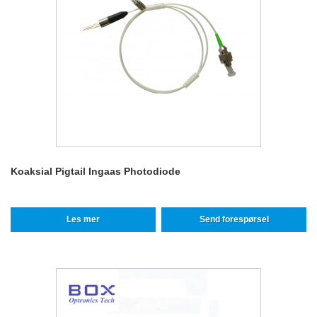
Koaksial Pigtail Ingaas Photodiode
Les mer
Send forespørsel