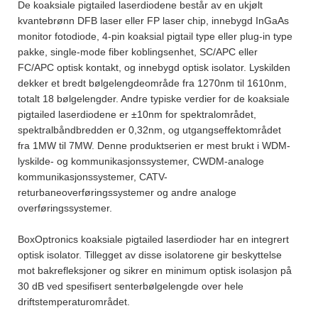
De koaksiale pigtailed laserdiodene består av en ukjølt
kvantebrønn DFB laser eller FP laser chip, innebygd InGaAs
monitor fotodiode, 4-pin koaksial pigtail type eller plug-in type
pakke, single-mode fiber koblingsenhet, SC/APC eller
FC/APC optisk kontakt, og innebygd optisk isolator. Lyskilden
dekker et bredt bølgelengdeområde fra 1270nm til 1610nm,
totalt 18 bølgelengder. Andre typiske verdier for de koaksiale
pigtailed laserdiodene er ±10nm for spektralområdet,
spektralbåndbredden er 0,32nm, og utgangseffektområdet
fra 1MW til 7MW. Denne produktserien er mest brukt i WDM-
lyskilde- og kommunikasjonssystemer, CWDM-analoge
kommunikasjonssystemer, CATV-
returbaneoverføringssystemer og andre analoge
overføringssystemer.
BoxOptronics koaksiale pigtailed laserdioder har en integrert
optisk isolator. Tillegget av disse isolatorene gir beskyttelse
mot bakrefleksjoner og sikrer en minimum optisk isolasjon på
30 dB ved spesifisert senterbølgelengde over hele
driftstemperaturområdet.