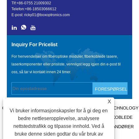
Tlf:
+86-0755 21009302
Telefon:
+86-18503066612
E-post:
ricky01@boxoptronics.com
Inquiry For Pricelist
For henvendelser om fiberoptiske moduler, fiberkoblede lasere,
laserkomponenter eller prisliste, vennligst legg igjen din e-post til
oss, så tar vi kontakt innen 24 timer.
X
COPYRIGHT @ 2020 SHENZHEN BOX OPTRONICS TECHNOLOGY
Vi bruker informasjonskapsler for å gi deg en
CO., LTD. - KINA FIBEROPTISKE MODULER, FIBERKOBLEDE
bedre nettleseropplevelse, analysere
nettstedstrafikk og tilpasse innhold. Ved å
LASERPRODUSENTER, LASERKOMPONENTLEVERANDØRER
bruke denne siden godtar du vår bruk av
ALLE RETTIGHETER RESERVERT.