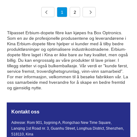
1
2
Tilpasset Erbium-dopete fibre kan kjøpes fra Box Optronics.
Som en av de profesjonelle produsentene og leverandørene i
Kina Erbium-dopete fibre hjelper vi kunder med å tilby bedre
produktløsninger og optimalisere industrikostnadene. Erbium-
dopete fibre laget i Kina er ikke bare av høy kvalitet, men også
billig. Du kan engrossalg av våre produkter til lave priser. I
tillegg støtter vi også bulkemballasje. Vår verdi er "kunde først,
service fremst, troverdighetsgrunnlag, vinn-vinn samarbeid".
For mer informasjon, velkommen til å besøke fabrikken vår. La
oss samarbeide med hverandre for å skape en bedre fremtid
og gjensidig nytte.
Kontakt oss
Adresse: Rom 901, bygning A, Rongchao New Time Square,
Lanqing 1st Road nr. 3, Guanhu Street, Longhua District, Shenzhen,
518110, Kina