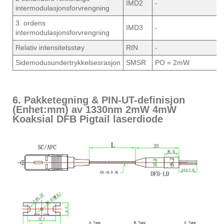
IMD2
-
intermodulasjonsforvrengning
3. ordens
IMD3
-
intermodulasjonsforvrengning
Relativ intensitetsstøy
RIN
-
Sidemodusundertrykkelsesrasjon
SMSR
PO = 2mW
6. Pakketegning & PIN-UT-definisjon
(Enhet:mm) av 1330nm 2mW 4mW
Koaksial DFB Pigtail laserdiode