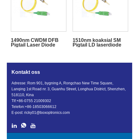
1490nm CWDM DFB
1510nm koaksial SM
Pigtail Laser Diode
Pigtail LD laserdiode
Module
Kontakt oss
Adresse: Rom 901, bygning A, Rongchao New Time Square,
Lanqing 1st Road nr. 3, Guanhu Street, Longhua District, Shenzhen,
518110, Kina
Tlf:
+86-0755 21009302
Telefon:
+86-18503066612
E-post:
ricky01@boxoptronics.com