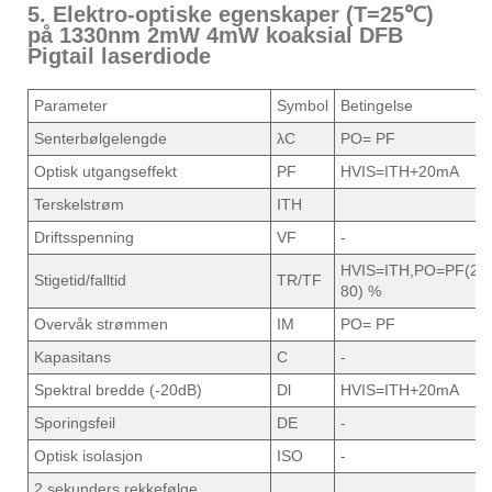
5. Elektro-optiske egenskaper (T=25℃)
på 1330nm 2mW 4mW koaksial DFB
Pigtail laserdiode
Parameter
Symbol
Betingelse
Senterbølgelengde
λC
PO= PF
Optisk utgangseffekt
PF
HVIS=ITH+20mA
Terskelstrøm
ITH
Driftsspenning
VF
-
HVIS=ITH,PO=PF(20
Stigetid/falltid
TR/TF
80) %
Overvåk strømmen
IM
PO= PF
Kapasitans
C
-
Spektral bredde (-20dB)
Dl
HVIS=ITH+20mA
Sporingsfeil
DE
-
Optisk isolasjon
ISO
-
2 sekunders rekkefølge