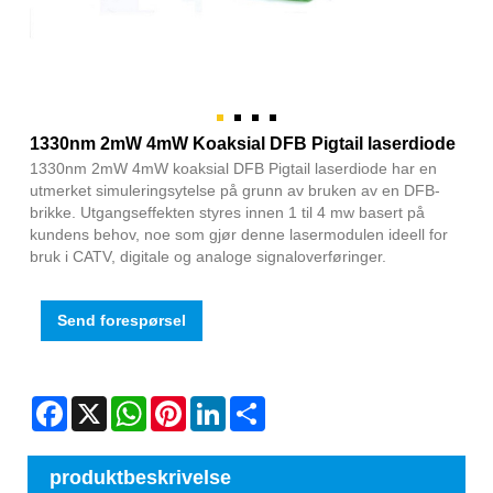
1330nm 2mW 4mW Koaksial DFB Pigtail laserdiode
1330nm 2mW 4mW koaksial DFB Pigtail laserdiode har en
utmerket simuleringsytelse på grunn av bruken av en DFB-
brikke. Utgangseffekten styres innen 1 til 4 mw basert på
kundens behov, noe som gjør denne lasermodulen ideell for
bruk i CATV, digitale og analoge signaloverføringer.
Send forespørsel
Facebook
X
WhatsApp
Pinterest
LinkedIn
Share
produktbeskrivelse