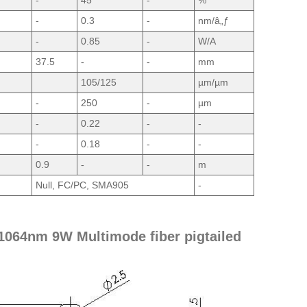
-
45
-
%
-
0.3
-
nm/â„ƒ
-
0.85
-
W/A
37.5
-
-
mm
105/125
µm/µm
-
250
-
µm
-
0.22
-
-
-
0.18
-
-
0.9
-
-
m
Null, FC/PC, SMA905
-
 1064nm 9W Multimode fiber pigtailed