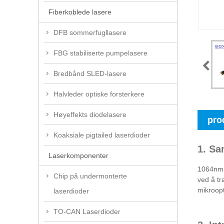
Fiberkoblede lasere
DFB sommerfugllasere
FBG stabiliserte pumpelasere
Bredbånd SLED-lasere
Halvleder optiske forsterkere
Høyeffekts diodelasere
pro
Koaksiale pigtailed laserdioder
1. Sa
Laserkomponenter
1064nm 9
Chip på undermonterte
ved å tr
mikroopt
laserdioder
TO-CAN Laserdioder