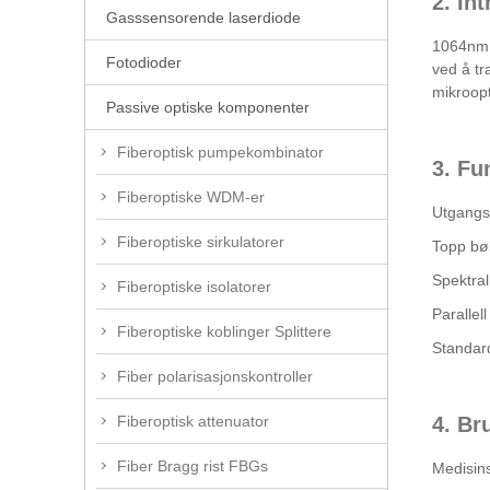
2. In
Gasssensorende laserdiode
1064nm 9
Fotodioder
ved å tr
mikroopt
Passive optiske komponenter
Fiberoptisk pumpekombinator
3. Fu
Fiberoptiske WDM-er
Utgangse
Fiberoptiske sirkulatorer
Topp bø
Spektra
Fiberoptiske isolatorer
Parallel
Fiberoptiske koblinger Splittere
Standar
Fiber polarisasjonskontroller
Fiberoptisk attenuator
4. Br
Fiber Bragg rist FBGs
Medisin