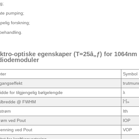
g;
ate pumping;
pelig forskning;
behandling.
ektro-optiske egenskaper (T=25â„ƒ) for 1064nm
diodemoduler
ter
Symbol
tgangseffekt
trutmun
dde for tilgjengelig bølgelengde
λ
albredde @ FWHM
Î”Î»
lstrøm
Ith
trøm ved Pout
IOP
penning ved Pout
VOP