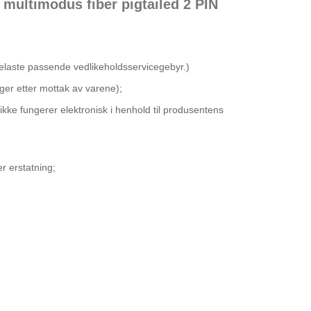
multimodus fiber pigtailed 2 PIN
 belaste passende vedlikeholdsservicegebyr.)
ager etter mottak av varene);
e ikke fungerer elektronisk i henhold til produsentens
er erstatning;