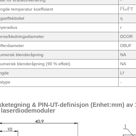
itet for kraftkonvertering
-
ngde temperatur koeffisient
Î”Î»/Î”T
gseffektivitet
η
øyeradius
r
erne/kledningsdiameter
DCOR
fferdiameter
DBUF
umerisk blenderåpning
NA
umerisk blenderåpning (90 % effekt)
NA
engde
Lf
stype
-
kketegning & PIN-UT-definisjon (Enhet:mm) av
 laserdiodemoduler