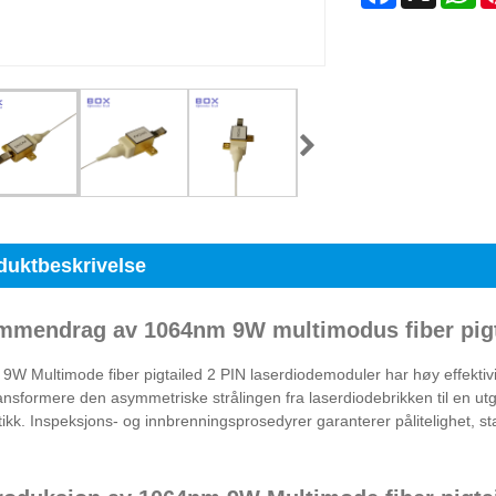
duktbeskrivelse
mmendrag av 1064nm 9W multimodus fiber pigt
W Multimode fiber pigtailed 2 PIN laserdiodemoduler har høy effektivit
ansformere den asymmetriske strålingen fra laserdiodebrikken til en ut
ikk. Inspeksjons- og innbrenningsprosedyrer garanterer pålitelighet, stab