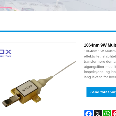
1064nm 9W Multi
1064nm 9W Multimod
effektivitet, stabil
transformere den as
utgangsfiber med li
Inspeksjons- og innb
lang levetid for hve
Send forespør
Facebook
X
Wh