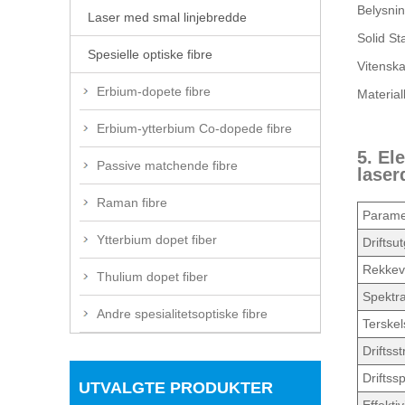
Belysnin
Laser med smal linjebredde
Solid St
Spesielle optiske fibre
Vitenska
Erbium-dopete fibre
Material
Erbium-ytterbium Co-dopede fibre
5. El
Passive matchende fibre
laser
Raman fibre
Parame
Ytterbium dopet fiber
Driftsu
Rekkevi
Thulium dopet fiber
Spektr
Andre spesialitetsoptiske fibre
Terske
Driftss
Driftss
UTVALGTE PRODUKTER