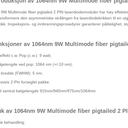
troduksjon av 1064nm 9W Multimode fiber pigta
W Multimode fiber pigtailed 2 PIN laserdiodemoduler har høy effektivit
ansformere den asymmetriske strålingen fra laserdiodebrikken til en ut
ikk. Inspeksjons- og innbrenningsprosedyrer garanterer pålitelighet, stab
nksjoner av 1064nm 9W Multimode fiber pigtail
ffekt c.w. Pop (c.w.): 9 watt;
lgelengde ved pop: 1064 nm (+/-10 nm);
l bredde (FWHM): 5 nm;
l sveis 2-Pin forseglet pakke;
d sentral bølgelengde 915nm/940nm/975nm/1064nm.
uk av 1064nm 9W Multimode fiber pigtailed 2 P
sk behandling;