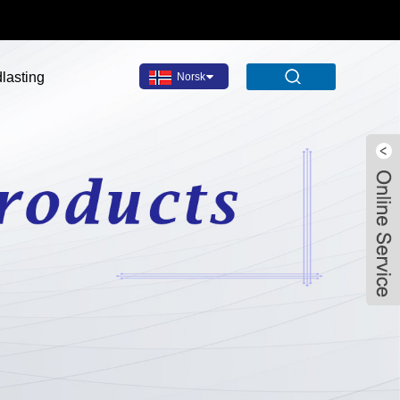
lasting
Norsk‎