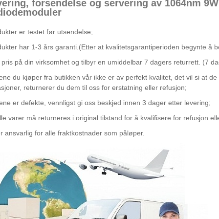
vering, forsendelse og servering av 1064nm 9W 
diodemoduler
dukter er testet før utsendelse;
dukter har 1-3 års garanti.(Etter at kvalitetsgarantiperioden begynte å
r pris på din virksomhet og tilbyr en umiddelbar 7 dagers returrett. (7 d
ene du kjøper fra butikken vår ikke er av perfekt kvalitet, det vil si at d
asjoner, returnerer du dem til oss for erstatning eller refusjon;
ene er defekte, vennligst gi oss beskjed innen 3 dager etter levering;
e varer må returneres i original tilstand for å kvalifisere for refusjon ell
r ansvarlig for alle fraktkostnader som påløper.