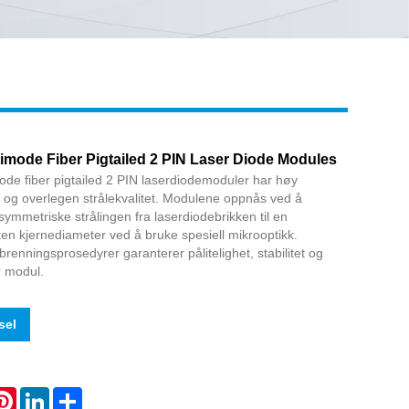
Live
mode Fiber Pigtailed 2 PIN Laser Diode Modules
e fiber pigtailed 2 PIN laserdiodemoduler har høy
itet og overlegen strålekvalitet. Modulene oppnås ved å
ymmetriske strålingen fra laserdiodebrikken til en
ten kjernediameter ved å bruke spesiell mikrooptikk.
renningsprosedyrer garanterer pålitelighet, stabilitet og
r modul.
sel
atsApp
Pinterest
LinkedIn
Share