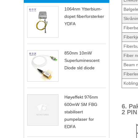
Effektiv
1064nm Ytterbium-
Bølgele
dopet fiberforsterker
Skrånin
YDFA
Fiberb
Fiberkj
Fiberbu
850nm 10mW
Fiber n
Superluminescent
Beam n
Diode sld diode
Fiberl
Kobling
Høyeffekt 976nm
600mW SM FBG
6. Pa
2 PIN
stabilisert
pumpelaser for
EDFA