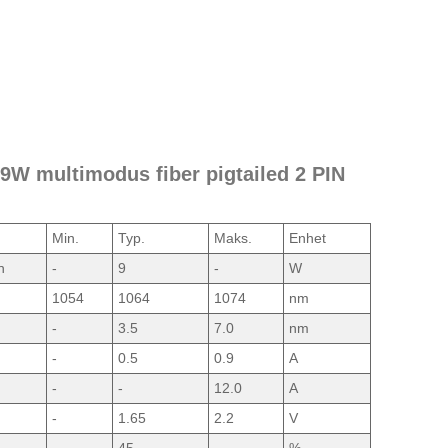
 9W multimodus fiber pigtailed 2 PIN
Min.
Typ.
Maks.
Enhet
n
-
9
-
W
1054
1064
1074
nm
-
3.5
7.0
nm
-
0.5
0.9
A
-
-
12.0
A
-
1.65
2.2
V