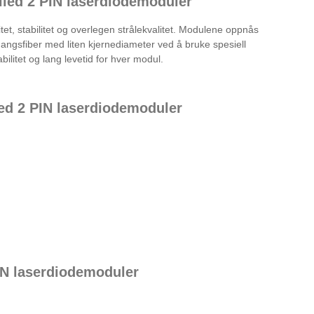
iled 2 PIN laserdiodemoduler
et, stabilitet og overlegen strålekvalitet. Modulene oppnås
gangsfiber med liten kjernediameter ved å bruke spesiell
ilitet og lang levetid for hver modul.
ed 2 PIN laserdiodemoduler
IN laserdiodemoduler