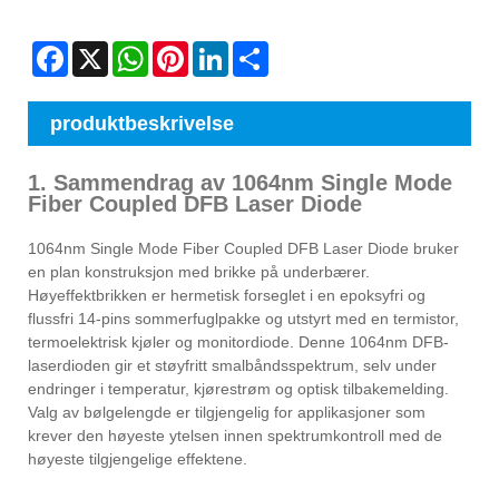
Facebook
X
WhatsApp
Pinterest
LinkedIn
Share
produktbeskrivelse
1. Sammendrag av 1064nm Single Mode
Fiber Coupled DFB Laser Diode
1064nm Single Mode Fiber Coupled DFB Laser Diode bruker
en plan konstruksjon med brikke på underbærer.
Høyeffektbrikken er hermetisk forseglet i en epoksyfri og
flussfri 14-pins sommerfuglpakke og utstyrt med en termistor,
termoelektrisk kjøler og monitordiode. Denne 1064nm DFB-
laserdioden gir et støyfritt smalbåndsspektrum, selv under
endringer i temperatur, kjørestrøm og optisk tilbakemelding.
Valg av bølgelengde er tilgjengelig for applikasjoner som
krever den høyeste ytelsen innen spektrumkontroll med de
høyeste tilgjengelige effektene.