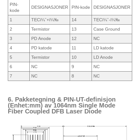
PIN-
DESIGNASJONER
PIN-kode
DESIGNASJONER
kode
1
TECï¼ˆ+ï¼‰
14
TECï¼ˆ-ï¼‰
2
Termistor
13
Case Ground
3
PD Anode
12
NC
4
PD katode
11
LD katode
5
Termistor
10
LD Anode
6
NC
9
NC
7
NC
8
NC
6. Pakketegning & PIN-UT-definisjon
(Enhet:mm) av 1064nm Single Mode
Fiber Coupled DFB Laser Diode