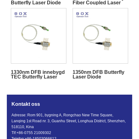
Butterfly Laser Diode
Fiber Coupled Laser
Diode
1330nm DFB innebygd
1350nm DFB Butterfly
TEC Butterfly Laser
Laser Diode
Diode
Kontakt oss
Adresse: Rom 901, bygning A, Rongchao New Time Square,
Lanqing 1st Road nr. 3, Guanhu Street, Longhua District, Shenzhen,
518110, Kina
Tlf:
+86-0755 21009302
Telefon:
+86-18503066612