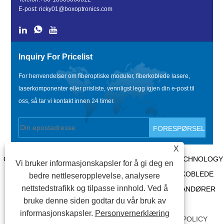
E-post:
ricky01@boxoptronics.com
Inquiry For Pricelist
For henvendelser om fiberoptiske moduler, fiberkoblede lasere,
laserkomponenter eller prisliste, vennligst legg igjen din e-post til
oss, så tar vi kontakt innen 24 timer.
X
COPYRIGHT @ 2020 SHENZHEN BOX OPTRONICS TECHNOLOGY
Vi bruker informasjonskapsler for å gi deg en
CO., LTD. - KINA FIBEROPTISKE MODULER, FIBERKOBLEDE
bedre nettleseropplevelse, analysere
nettstedstrafikk og tilpasse innhold. Ved å
LASERPRODUSENTER, LASERKOMPONENTLEVERANDØRER
bruke denne siden godtar du vår bruk av
ALLE RETTIGHETER RESERVERT.
informasjonskapsler.
Personvernerklæring
LENKER
|
SITEMAP
|
RSS
|
XML
|
PRIVACY POLICY