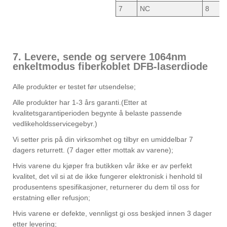
7
NC
8
7. Levere, sende og servere 1064nm
enkeltmodus fiberkoblet DFB-laserdiode
Alle produkter er testet før utsendelse;
Alle produkter har 1-3 års garanti.(Etter at
kvalitetsgarantiperioden begynte å belaste passende
vedlikeholdsservicegebyr.)
Vi setter pris på din virksomhet og tilbyr en umiddelbar 7
dagers returrett. (7 dager etter mottak av varene);
Hvis varene du kjøper fra butikken vår ikke er av perfekt
kvalitet, det vil si at de ikke fungerer elektronisk i henhold til
produsentens spesifikasjoner, returnerer du dem til oss for
erstatning eller refusjon;
Hvis varene er defekte, vennligst gi oss beskjed innen 3 dager
etter levering;