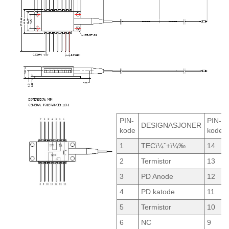
PIN-
PIN-
DESIGNASJONER
kode
kode
1
TECï¼ˆ+ï¼‰
14
2
Termistor
13
3
PD Anode
12
4
PD katode
11
5
Termistor
10
6
NC
9