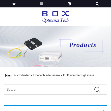
>
Produkter
>
Fiberkoblede lasere
>
DFB sommerfugllasere
Hjem