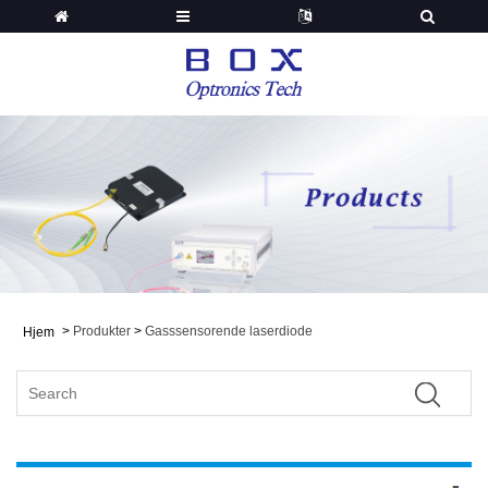
>
Produkter
>
Gasssensorende laserdiode
Hjem