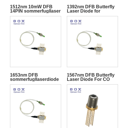
1512nm 10mW DFB
1392nm DFB Butterfly
14PIN sommerfugllaser
Laser Diode for
for NH3-sensing
fuktighet H2O sensing
1653nm DFB
1567nm DFB Butterfly
sommerfugllaserdiode
Laser Diode For CO
for CH4-deteksjon
Sensing