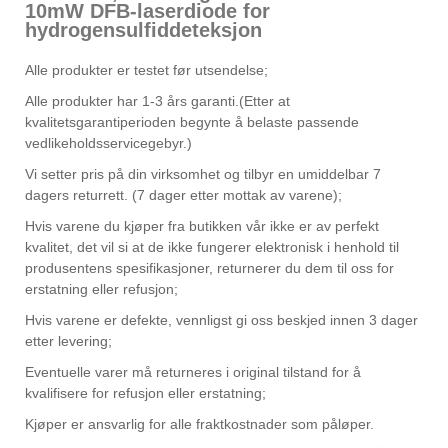
10mW DFB-laserdiode for
hydrogensulfiddeteksjon
Alle produkter er testet før utsendelse;
Alle produkter har 1-3 års garanti.(Etter at
kvalitetsgarantiperioden begynte å belaste passende
vedlikeholdsservicegebyr.)
Vi setter pris på din virksomhet og tilbyr en umiddelbar 7
dagers returrett. (7 dager etter mottak av varene);
Hvis varene du kjøper fra butikken vår ikke er av perfekt
kvalitet, det vil si at de ikke fungerer elektronisk i henhold til
produsentens spesifikasjoner, returnerer du dem til oss for
erstatning eller refusjon;
Hvis varene er defekte, vennligst gi oss beskjed innen 3 dager
etter levering;
Eventuelle varer må returneres i original tilstand for å
kvalifisere for refusjon eller erstatning;
Kjøper er ansvarlig for alle fraktkostnader som påløper.