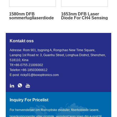
1580nm DFB
1653nm DFB Laser
sommerfugllaserdiode
Diode For CH4 Sensing
for CO2-deteksjon
Kontakt oss
Adresse: Rom 901, bygning A, Rongchao New Time Square,
Lanqing 1st Road nr. 3, Guanhu Street, Longhua District, Shenzhen,
518110, Kina
Tlf:
+86-0755 21009302
Telefon:
+86-18503066612
E-post:
ricky01@boxoptronics.com
Inquiry For Pricelist
For henvendelser om fiberoptiske moduler, fiberkoblede lasere,
laserkomponenter eller prisliste, vennligst legg igjen din e-post til