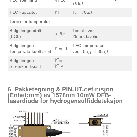
TEC spenning
VTEC
-
-
70â„ƒ
TEC kapasitet
Î”T
Tc = 70â„ƒ
-
-
Termistor temperatur
-
-
-
-
Bølgelengdedrift
Testet over
â–³Î»
-
-
(EOL)
25 års levetid
Bølgelengde
TEC temperatur
Î”Î»/Î”T
-
0
Temperaturkoeffisient
ved 15â„ƒ til 35â„ƒ
Bølgelengde
Î”Î»/
-
-
0
Strømkoeffisient
Î”Î™
6. Pakketegning & PIN-UT-definisjon
(Enhet:mm) av 1578nm 10mW DFB-
laserdiode for hydrogensulfiddeteksjon