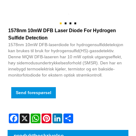
1578nm 10mW DFB Laser Diode For Hydrogen
Sulfide Detection
1578nm 10mW DFB-laserdiode for hydrogensulfiddeteksjon
kan brukes til bruk for hydrogensulfid(HS)-gassdetektiv.
Denne MQW DFB-laseren har 10 mW optisk utgangseffekt,
høy sidemodusundertrykkelsesforhold (SMSR). Den har en
innebygd termoelektrisk kjøler, termistor og en bakside-
monitorfotodiode for ekstern optisk strømkontroll.
Send forespørsel
Facebook
X
WhatsApp
Pinterest
LinkedIn
Share