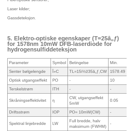
Laser kilder;
Gassdeteksjon.
5. Elektro-optiske egenskaper (T=25â„ƒ)
for 1578nm 10mW DFB-laserdiode for
hydrogensulfiddeteksjon
Parameter
Symbol
Betingelse
Min.
T
Senter bølgelengde
Î»C
TL=15ï½ž35â„ƒ,CW
1578.49
1
Optisk utgangseffekt
PO
-
10
-
Terskelstrøm
ITH
-
-
1
CW, utgangseffekt
Skråningseffektivitet
ƞ
0.05
0
5mW
Driftsstrøm
IOP
PO= 10mW(CW)
-
1
Full bredde, halv
Spektral linjebredde
LW
-
3
maksimum (FWHM)