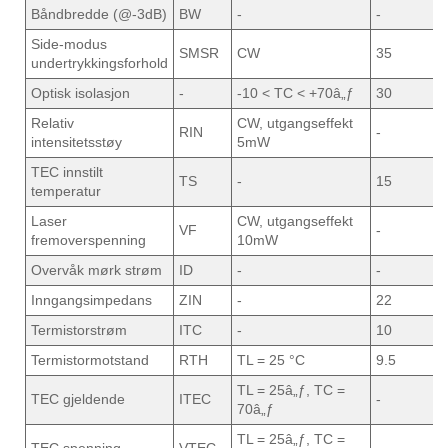
Båndbredde (@-3dB)
BW
-
-
2
Side-modus
SMSR
CW
35
4
undertrykkingsforhold
Optisk isolasjon
-
-10 < TC < +70â„ƒ
30
-
Relativ
CW, utgangseffekt
RIN
-
-
intensitetsstøy
5mW
TEC innstilt
TS
-
15
-
temperatur
Laser
CW, utgangseffekt
VF
-
1
fremoverspenning
10mW
Overvåk mørk strøm
ID
-
-
-
Inngangsimpedans
ZIN
-
22
2
Termistorstrøm
ITC
-
10
-
Termistormotstand
RTH
TL = 25 °C
9.5
1
TL = 25â„ƒ, TC =
TEC gjeldende
ITEC
-
-
70â„ƒ
TL = 25â„ƒ, TC =