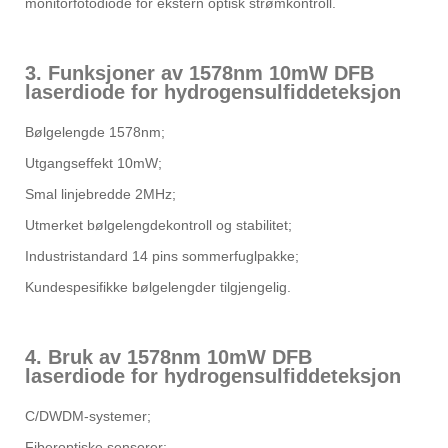
monitorfotodiode for ekstern optisk strømkontroll.
3. Funksjoner av 1578nm 10mW DFB
laserdiode for hydrogensulfiddeteksjon
Bølgelengde 1578nm;
Utgangseffekt 10mW;
Smal linjebredde 2MHz;
Utmerket bølgelengdekontroll og stabilitet;
Industristandard 14 pins sommerfuglpakke;
Kundespesifikke bølgelengder tilgjengelig.
4. Bruk av 1578nm 10mW DFB
laserdiode for hydrogensulfiddeteksjon
C/DWDM-systemer;
Fiberoptiske sensorer;