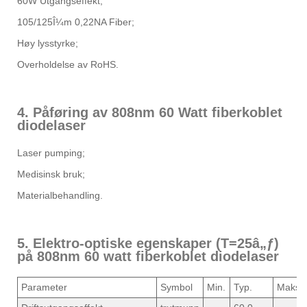
60W Utgangseffekt;
105/125Î¼m 0,22NA Fiber;
Høy lysstyrke;
Overholdelse av RoHS.
4. Påføring av 808nm 60 Watt fiberkoblet
diodelaser
Laser pumping;
Medisinsk bruk;
Materialbehandling.
5. Elektro-optiske egenskaper (T=25â„ƒ)
på 808nm 60 watt fiberkoblet diodelaser
Parameter
Symbol
Min.
Typ.
Maks.