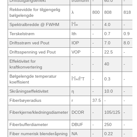
Driftsutgangseffekt
trutmunn
-
60.0
-
Rekkevidde for tilgjengelig
λ
800
808
818
bølgelengde
Spektralbredde @ FWHM
Î”Î»
-
4.0
-
Terskelstrøm
Ith
-
0.7
0.9
Driftsstrøm ved Pout
IOP
-
7.0
8.0
Driftsspenning ved Pout
VOP
-
22.5
-
Effektivitet for
-
-
40
-
kraftkonvertering
Bølgelengde temperatur
Î”Î»/Î”T
-
0.3
-
koeffisient
Skråningseffektivitet
η
-
10.0
-
Fiberbøyeradius
r
37.5
-
-
Fiberkjerne/kledningsdiameter
DCOR
-
105/125
-
Fiberbufferdiameter
DBUF
-
250
-
Fiber numerisk blenderåpning
NA
-
0.22
-