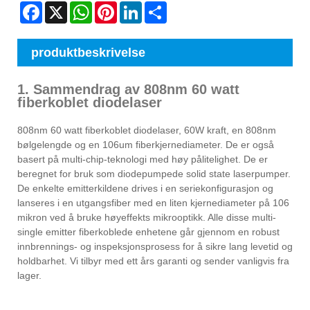
Facebook
X
WhatsApp
Pinterest
LinkedIn
Share
produktbeskrivelse
1. Sammendrag av 808nm 60 watt
fiberkoblet diodelaser
808nm 60 watt fiberkoblet diodelaser, 60W kraft, en 808nm
bølgelengde og en 106um fiberkjernediameter. De er også
basert på multi-chip-teknologi med høy pålitelighet. De er
beregnet for bruk som diodepumpede solid state laserpumper.
De enkelte emitterkildene drives i en seriekonfigurasjon og
lanseres i en utgangsfiber med en liten kjernediameter på 106
mikron ved å bruke høyeffekts mikrooptikk. Alle disse multi-
single emitter fiberkoblede enhetene går gjennom en robust
innbrennings- og inspeksjonsprosess for å sikre lang levetid og
holdbarhet. Vi tilbyr med ett års garanti og sender vanligvis fra
lager.