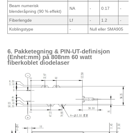
Beam numerisk
NA
-
0.17
-
blenderåpning (90 % effekt)
Fiberlengde
Lf
-
1.2
-
Koblingstype
-
Null eller SMA905
6. Pakketegning & PIN-UT-definisjon
(Enhet:mm) på 808nm 60 watt
fiberkoblet diodelaser