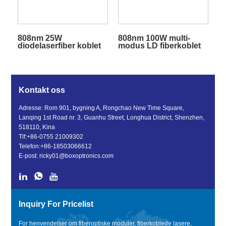
808nm 25W
808nm 100W multi-
diodelaserfiber koblet
modus LD fiberkoblet
til pumpekilde
diodelaser
Kontakt oss
Adresse: Rom 901, bygning A, Rongchao New Time Square,
Lanqing 1st Road nr. 3, Guanhu Street, Longhua District, Shenzhen,
518110, Kina
Tlf:
+86-0755 21009302
Telefon:
+86-18503066612
E-post:
ricky01@boxoptronics.com
Inquiry For Pricelist
For henvendelser om fiberoptiske moduler, fiberkoblede lasere,