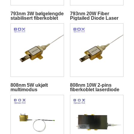
793nm 3W bølgelengde
793nm 20W Fiber
stabilisert fiberkoblet
Pigtailed Diode Laser
pumpelaserdiode
med høy lysstyrke
808nm 5W ukjølt
808nm 10W 2-pins
multimodus
fiberkoblet laserdiode
laserdiodemodul