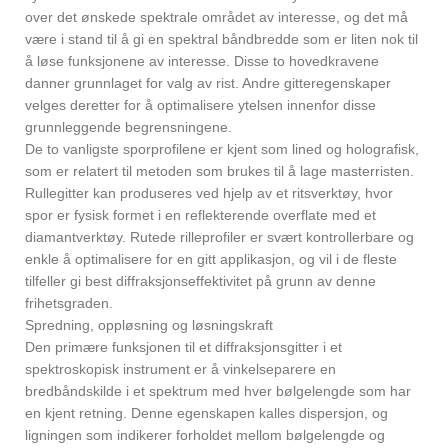
over det ønskede spektrale området av interesse, og det må
være i stand til å gi en spektral båndbredde som er liten nok til
å løse funksjonene av interesse. Disse to hovedkravene
danner grunnlaget for valg av rist. Andre gitteregenskaper
velges deretter for å optimalisere ytelsen innenfor disse
grunnleggende begrensningene.
De to vanligste sporprofilene er kjent som lined og holografisk,
som er relatert til metoden som brukes til å lage masterristen.
Rullegitter kan produseres ved hjelp av et ritsverktøy, hvor
spor er fysisk formet i en reflekterende overflate med et
diamantverktøy. Rutede rilleprofiler er svært kontrollerbare og
enkle å optimalisere for en gitt applikasjon, og vil i de fleste
tilfeller gi best diffraksjonseffektivitet på grunn av denne
frihetsgraden.
Spredning, oppløsning og løsningskraft
Den primære funksjonen til et diffraksjonsgitter i et
spektroskopisk instrument er å vinkelseparere en
bredbåndskilde i et spektrum med hver bølgelengde som har
en kjent retning. Denne egenskapen kalles dispersjon, og
ligningen som indikerer forholdet mellom bølgelengde og