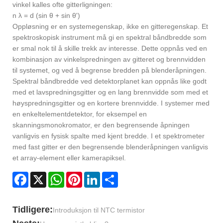
vinkel kalles ofte gitterligningen:
n λ = d (sin θ + sin θ')
Oppløsning er en systemegenskap, ikke en gitteregenskap. Et
spektroskopisk instrument må gi en spektral båndbredde som
er smal nok til å skille trekk av interesse. Dette oppnås ved en
kombinasjon av vinkelspredningen av gitteret og brennvidden
til systemet, og ved å begrense bredden på blenderåpningen.
Spektral båndbredde ved detektorplanet kan oppnås like godt
med et lavspredningsgitter og en lang brennvidde som med et
høyspredningsgitter og en kortere brennvidde. I systemer med
en enkeltelementdetektor, for eksempel en
skanningsmonokromator, er den begrensende åpningen
vanligvis en fysisk spalte med kjent bredde. I et spektrometer
med fast gitter er den begrensende blenderåpningen vanligvis
et array-element eller kamerapiksel.
Facebook
X
WhatsApp
Pinterest
LinkedIn
Share
Tidligere:
Introduksjon til NTC termistor