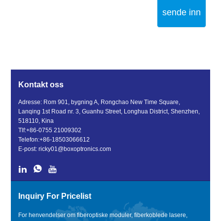
sende inn
Kontakt oss
Adresse: Rom 901, bygning A, Rongchao New Time Square,
Lanqing 1st Road nr. 3, Guanhu Street, Longhua District, Shenzhen,
518110, Kina
Tlf:
+86-0755 21009302
Telefon:
+86-18503066612
E-post:
ricky01@boxoptronics.com
Inquiry For Pricelist
For henvendelser om fiberoptiske moduler, fiberkoblede lasere,