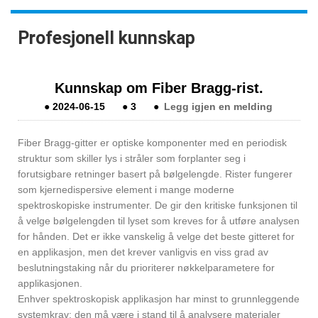
Profesjonell kunnskap
Kunnskap om Fiber Bragg-rist.
●
2024-06-15
●
3
●
Legg igjen en melding
Fiber Bragg-gitter er optiske komponenter med en periodisk
struktur som skiller lys i stråler som forplanter seg i
forutsigbare retninger basert på bølgelengde. Rister fungerer
som kjernedispersive element i mange moderne
spektroskopiske instrumenter. De gir den kritiske funksjonen til
å velge bølgelengden til lyset som kreves for å utføre analysen
for hånden. Det er ikke vanskelig å velge det beste gitteret for
en applikasjon, men det krever vanligvis en viss grad av
beslutningstaking når du prioriterer nøkkelparametere for
applikasjonen.
Enhver spektroskopisk applikasjon har minst to grunnleggende
systemkrav: den må være i stand til å analysere materialer