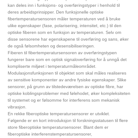
kan deles inn i funksjons- og overføringstyper i henhold til
deres arbeidsprinsipper. Den funksjonelle optiske
fibertemperatursensoren måler temperaturen ved å bruke
ulike egenskaper (fase, polarisering, intensitet, etc.) til den
optiske fiberen som en funksjon av temperaturen. Selv om
disse sensorene har egenskapene til overføring og sans, øker
de også følsomheten og desensibiliseringen.
Fiberen til fibertemperatursensoren av overføringstypen
fungerer bare som en optisk signaloverføring for å unngå det
kompliserte miljøet i temperaturmåleområdet.
Modulasjonsfunksjonen til objektet som skal måles realiseres
av sensitive komponenter av andre fysiske egenskaper. Slike
sensorer, på grunn av tilstedeværelsen av optiske fibre, har
optiske koblingsproblemer med følehodet, øker kompleksiteten
til systemet og er følsomme for interferens som mekanisk
vibrasjon.
En rekke fiberoptiske temperatursensorer er utviklet.
Følgende er en kort introduksjon til forskningsstatusen til flere
store fiberoptiske temperatursensorer. Blant dem er
fiberoptiske interferenstemperatursensorer,