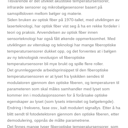
Tilsvarende er det utviklet akustiske temperatursensorer,
infrarøde sensorer og mikrobølgesensorer basert på
samspillsloven mellom bølger og materie.
Siden bruken av optisk fiber på 1970-tallet, med utviklingen av
laserteknologi, har optisk fiber vist seg å ha en rekke fordeler i
teori og praksis. Anvendelsen av optisk fiber innen
sensorteknologi har også fått økende oppmerksomhet. Med
utviklingen av vitenskap og teknologi har mange fiberoptiske
temperatursensorer dukket opp, og det forventes at i bølgen
av ny teknologisk revolusjon vil fiberoptiske
temperatursensorer bli mye brukt og spille flere roller.
Det grunnleggende arbeidsprinsippet til den fiberoptiske
temperatursensoren er at lyset fra lyskilden sendes til
modulatoren gjennom den optiske fiberen, og temperaturen til
parameteren som skal måles samhandler med lyset som
kommer inn i modulasjonssonen for å forårsake optiske
egenskaper av lyset (som lysets intensitet og bølgelengde).
Endring i frekvens, fase osv., kalt modulert signallys. Etter å ha
blitt sendt til fotodetektoren gjennom den optiske fiberen, etter
demodulering, oppnås de målte parametrene.
Det finnes mange typer fiberoptiske temperatursensorer, som