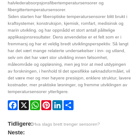
halvlederabsorpsjonsfibertemperatursensorer og
fibergittertemperatursensorer.
Siden starten har fiberoptiske temperatursensorer blitt brukt i
kraftsystemer, konstruksjon, kjemisk, romfart, medisinsk og
marin utvikling, og har oppnådd et stort antall pålitelige
applikasjonsresultater. Dens anvendelse er et felt som er i
fremmarsj og har et veldig bredt utviklingsperspektiv. Så langt
har det vært mange relaterte undersøkelser i inn- og utland,
selv om det har vært stor utvikling innen følsomhet,
måleområde og oppløsning, men jeg tror at med utdypingen
av forskningen, i henhold til det spesifikke søknadsformålet, vil
det være mer og mer høyere presisjon, enklere struktur, lavere
kostnader, mer praktiske løsninger, og fremme utviklingen av
temperatursensorer ytterligere.
Facebook
X
WhatsApp
Pinterest
LinkedIn
Share
Tidligere:
Hva slags brett trenger sensoren?
Neste: