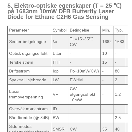
5. Elektro-optiske egenskaper (T = 25 ℃)
på 1683nm 10mW DFB Butterfly Laser
Diode for Ethane C2H6 Gas Sensing
Parameter
Symbol
Betingelse
Min.
Typ.
M
TL=15~35℃
Senter bølgelengde
λc
1682
1683
1
CW
Optisk utgangseffekt
Etter
-
10
-
-
Terskelstrøm
ITH
-
15
-
2
Driftsstrøm
Iop
Po=10mW(CW)
-
80
1
Spektral linjebredde
LW
FWHM
-
2
-
CW
Laser
VF
utgangseffekt
-
1.2
2.
fremoverspenning
10mW
Overvåk mørk strøm
ID
-
-
-
5
Båndbredde (@-3dB)
BW
-
-
2.5
-
Side-modus
SMSR
CW
35
40
-