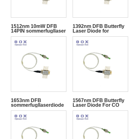
1512nm 10mW DFB
1392nm DFB Butterfly
14PIN sommerfugllaser
Laser Diode for
for NH3-sensing
fuktighet H2O sensing
1653nm DFB
1567nm DFB Butterfly
sommerfugllaserdiode
Laser Diode For CO
for CH4-deteksjon
Sensing