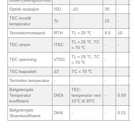
undertrykkingsforhold
Optisk isolasjon
ISO
-10
30
-
-
TEC innstilt
Ts
-
15
-
3
temperatur
Termistormotstand
RTH
TL = 25 ℃
9.5
10
10
TL = 25 ℃, TC
TEC-strøm
ITEC
-
-
1.
= 70 ℃
TL = 25 ℃, TC
TEC spenning
VTEC
-
-
3.
= 70 ℃
TEC-kapasitet
ΔT
TC = 70 ℃
-
-
5
Termistor temperatur
-
-
-
-
1
Bølgelengde
TEC-
Temperatur
Dl/Dt
temperatur ved
-
0.09
-
koeffisient
15℃ til 35℃
Bølgelengde
Dl/AI
-
-
0.01
-
Strømkoeffisient