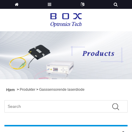
>
Produkter
>
Gasssensorende laserdiode
Hjem