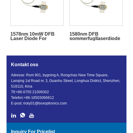
1578nm 10mW DFB
1580nm DFB
Laser Diode For
sommerfugllaserdiode
Hydrogen Sulfide
for CO2-deteksjon
Detection
Kontakt oss
Adresse: Rom 901, bygning A, Rongchao New Time Square,
Lanqing 1st Road nr. 3, Guanhu Street, Longhua District, Shenzhen,
518110, Kina
Tlf:
+86-0755 21009302
Telefon:
+86-18503066612
E-post:
ricky01@boxoptronics.com
Inquiry For Pricelist